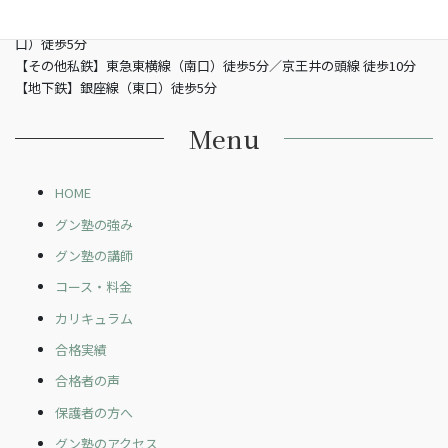
【JR】山手線渋谷駅 （南改札東口）徒歩5分／JR埼京線渋谷駅（新南
口）徒歩5分
【その他私鉄】東急東横線（南口）徒歩5分／京王井の頭線 徒歩10分
【地下鉄】銀座線（東口）徒歩5分
Menu
HOME
グン塾の強み
グン塾の講師
コース・料金
カリキュラム
合格実績
合格者の声
保護者の方へ
グン塾のアクセス