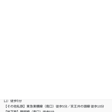
お知らせ
よくあるご質問
お問い合わせ
総合型選抜専門 グン塾
所在地
〒150-0002 東京都渋谷区渋谷3-5-16 渋谷三丁目スクエアビル2階
営業時間
13：00 - 21：00（土曜/- 19：00 日曜定休日）
電話
03-6821-2850
最寄り駅
【JR】山手線渋谷駅 （南改札東口）徒歩5分／JR埼京線渋谷駅（新南
口）徒歩5分
【その他私鉄】東急東横線（南口）徒歩5分／京王井の頭線 徒歩10分
【地下鉄】銀座線（東口）徒歩5分