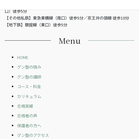
【JR】山手線渋谷駅 （南改札東口）徒歩5分／JR埼京線渋谷駅（新南
口）徒歩5分
【その他私鉄】東急東横線（南口）徒歩5分／京王井の頭線 徒歩10分
【地下鉄】銀座線（東口）徒歩5分
Menu
HOME
グン塾の強み
グン塾の講師
コース・料金
カリキュラム
合格実績
合格者の声
保護者の方へ
グン塾のアクセス