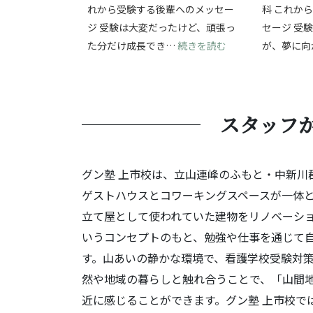
れから受験する後輩へのメッセー
科 これか
ジ 受験は大変だったけど、頑張っ
セージ 受
: 受験の挑戦を通
た分だけ成長でき…
続きを読む
が、夢に向
スタッフ
グン塾 上市校は、立山連峰のふもと・中新川郡
ゲストハウスとコワーキングスペースが一体
立て屋として使われていた建物をリノベーシ
いうコンセプトのもと、勉強や仕事を通じて自
す。山あいの静かな環境で、看護学校受験対
然や地域の暮らしと触れ合うことで、「山間
近に感じることができます。グン塾 上市校で