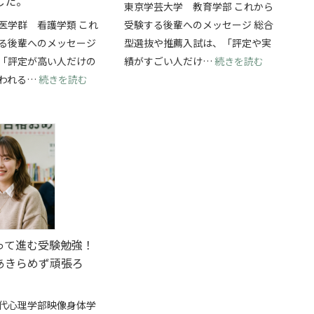
した。
東京学芸大学 教育学部 これから
医学群 看護学類 これ
受験する後輩へのメッセージ 総合
る後輩へのメッセージ
型選抜や推薦入試は、「評定や実
抜を両立して、横浜国立大学・経済学部に合格できました！
: 総合型
「評定が高い人だけの
績がすごい人だけ…
続きを読む
: 学校推薦型選抜で筑波大学・看護学類に合格！
われる…
続きを読む
って進む受験勉強！
あきらめず頑張ろ
代心理学部映像身体学