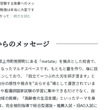
ら受験する後輩へのメッ
験勉強は本当に大変です
じて成長を！自分の強みを見つけ、無事合格へ！
: 夢に向かって進む受験勉強！最後まであきらめず
かって…
続きを読む
からのメッセージ
上市町熊野町にある「metate」を拠点とした校舎で、
となったマルチスペースです。もともと鋸を作り、後に目
ョンしており、「目立て＝つぶれた刃を研ぎ澄ます」と
分の感性や視点を“尖らせる”場として運営されていま
策や看護師国家試験の学習に集中できるだけでなく、自
地域の医療」「高齢者の生活支援」といったテーマを身
は、完全個別指導で総合型選抜・推薦入試・旧AO入試に