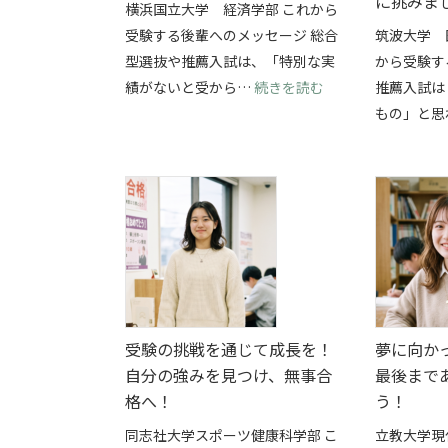
に挑みま
横浜国立大学 経済学部 これから
受験する後輩へのメッセージ 総合
筑波大学 
型選抜や推薦入試は、「特別な実
から受験す
: 部活と総合型選
績がないと受から…
続きを読む
推薦入試は
もの」と思
受験の挑戦を通じて成長を！
夢に向か
自分の強みを見つけ、無事合
最後まで
格へ！
う！
同志社大学スポーツ健康科学部 こ
立教大学現