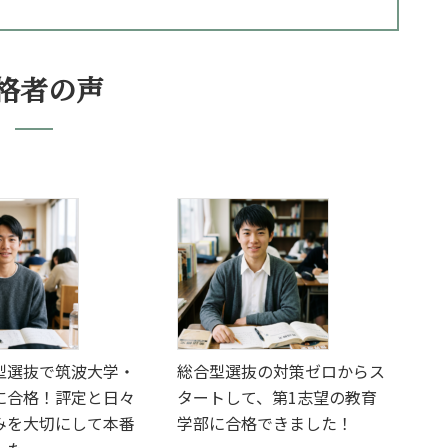
格者の声
型選抜で筑波大学・
総合型選抜の対策ゼロからス
に合格！評定と日々
タートして、第1志望の教育
みを大切にして本番
学部に合格できました！