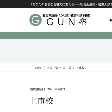
コンテンツに移動
ナビゲーションに移動
（あなたの個性を合格力に変える——総合型選抜・推薦入試
H
HOME
校舎一覧
富山県
上市校
最終更新日 :
2026年5月21日
上市校