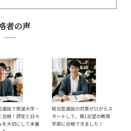
格者の声
型選抜で筑波大学・
総合型選抜の対策ゼロからス
に合格！評定と日々
タートして、第1志望の教育
みを大切にして本番
学部に合格できました！