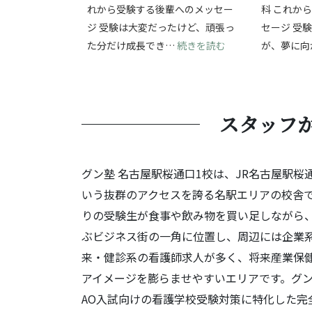
れから受験する後輩へのメッセー
科 これか
ジ 受験は大変だったけど、頑張っ
セージ 受
: 受験の挑戦を通
た分だけ成長でき…
続きを読む
が、夢に向
スタッフ
グン塾 名古屋駅桜通口1校は、JR名古屋駅桜
いう抜群のアクセスを誇る名駅エリアの校舎で
りの受験生が食事や飲み物を買い足しながら
ぶビジネス街の一角に位置し、周辺には企業
来・健診系の看護師求人が多く、将来産業保
アイメージを膨らませやすいエリアです。グン
AO入試向けの看護学校受験対策に特化した完