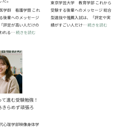
した。
東京学芸大学 教育学部 これから
医学群 看護学類 これ
受験する後輩へのメッセージ 総合
る後輩へのメッセージ
型選抜や推薦入試は、「評定や実
抜を両立して、横浜国立大学・経済学部に合格できました！
: 総合型
「評定が高い人だけの
績がすごい人だけ…
続きを読む
: 学校推薦型選抜で筑波大学・看護学類に合格！
われる…
続きを読む
って進む受験勉強！
あきらめず頑張ろ
代心理学部映像身体学