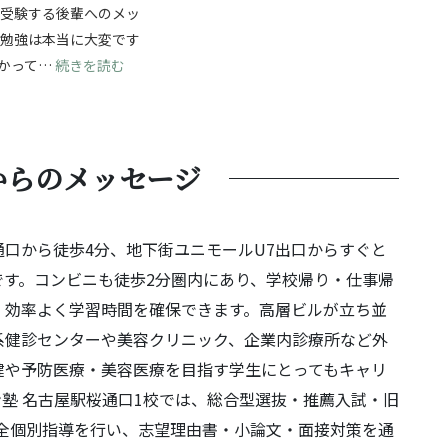
ら受験する後輩へのメッ
験勉強は本当に大変です
じて成長を！自分の強みを見つけ、無事合格へ！
: 夢に向かって進む受験勉強！最後まであきらめず
かって…
続きを読む
からのメッセージ
通口から徒歩4分、地下街ユニモールU7出口からすぐと
す。コンビニも徒歩2分圏内にあり、学校帰り・仕事帰
、効率よく学習時間を確保できます。高層ビルが立ち並
系健診センターや美容クリニック、企業内診療所など外
健や予防医療・美容医療を目指す学生にとってもキャリ
塾 名古屋駅桜通口1校では、総合型選抜・推薦入試・旧
全個別指導を行い、志望理由書・小論文・面接対策を通