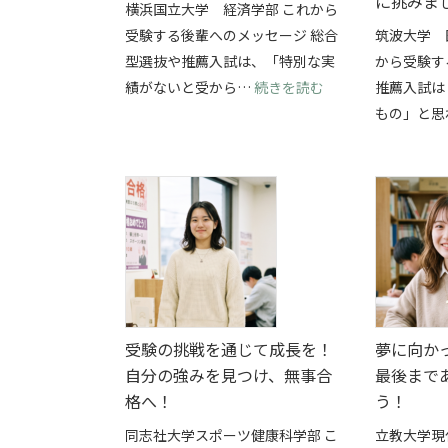
に挑みま
横浜国立大学 経済学部 これから
受験する後輩へのメッセージ 総合
筑波大学 
型選抜や推薦入試は、「特別な実
から受験す
: 部活と総合型選
績がないと受から…
続きを読む
推薦入試は
もの」と思
受験の挑戦を通じて成長を！
夢に向か
自分の強みを見つけ、無事合
最後まで
格へ！
う！
同志社大学スポーツ健康科学部 こ
立教大学現