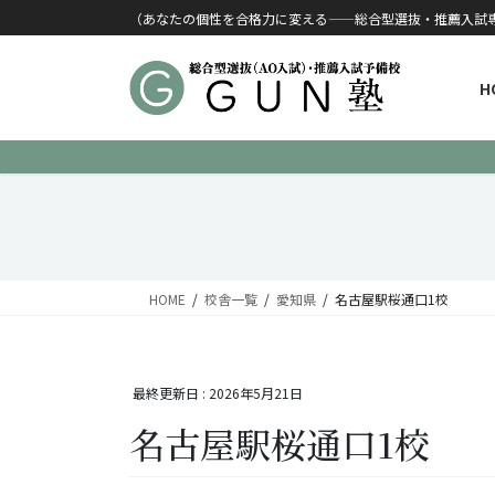
コンテンツに移動
ナビゲーションに移動
（あなたの個性を合格力に変える——総合型選抜・推薦入試
H
HOME
校舎一覧
愛知県
名古屋駅桜通口1校
最終更新日 :
2026年5月21日
名古屋駅桜通口1校