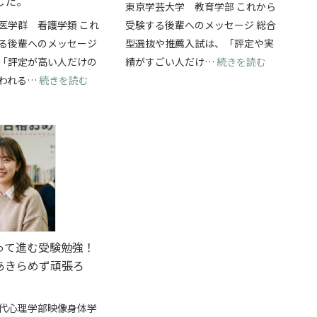
した。
東京学芸大学 教育学部 これから
医学群 看護学類 これ
受験する後輩へのメッセージ 総合
る後輩へのメッセージ
型選抜や推薦入試は、「評定や実
抜を両立して、横浜国立大学・経済学部に合格できました！
: 総合型
「評定が高い人だけの
績がすごい人だけ…
続きを読む
: 学校推薦型選抜で筑波大学・看護学類に合格！
われる…
続きを読む
って進む受験勉強！
あきらめず頑張ろ
代心理学部映像身体学