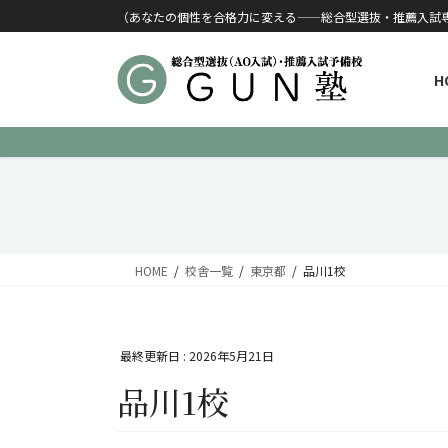
コンテンツに移動
ナビゲーションに移動
（あなたの個性を合格力に変える——総合型選抜・推薦入試
H
HOME
校舎一覧
東京都
品川1校
最終更新日 :
2026年5月21日
品川1校