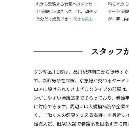
れから受験する後輩へのメッセー
科 これか
ジ 受験は大変だったけど、頑張っ
セージ 受
: 受験の挑戦を通
た分だけ成長でき…
続きを読む
が、夢に向
スタッフ
グン塾品川1校は、品川駅港南口から徒歩す
で、新幹線や在来線、京急線が交わるターミナ
ロアに設けられたさまざまなタイプの部屋は
ンがしやすい会議室までそろっており、看護
に対応できます。周辺には大規模病院や企業
く、「働く人の健康を支える看護」を身近に
推薦入試、旧AO入試で看護系を目指す方に向