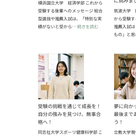
に挑みま
横浜国立大学 経済学部 これから
受験する後輩へのメッセージ 総合
筑波大学 
型選抜や推薦入試は、「特別な実
から受験す
: 部活と総合型選
績がないと受から…
続きを読む
推薦入試は
もの」と思
受験の挑戦を通じて成長を！
夢に向か
自分の強みを見つけ、無事合
最後まで
格へ！
う！
同志社大学スポーツ健康科学部 こ
立教大学現