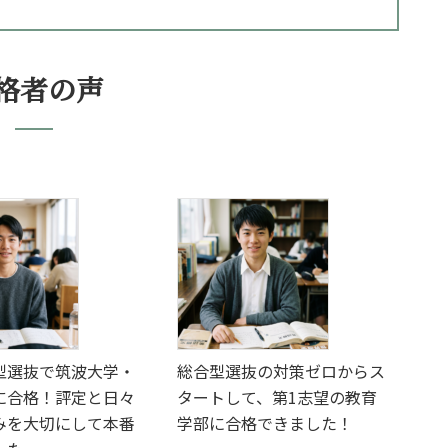
格者の声
型選抜で筑波大学・
総合型選抜の対策ゼロからス
に合格！評定と日々
タートして、第1志望の教育
みを大切にして本番
学部に合格できました！