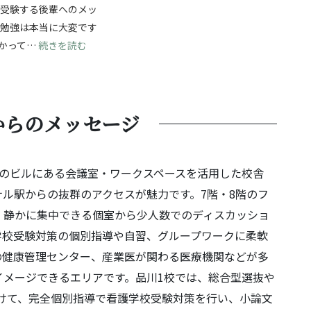
ら受験する後輩へのメッ
験勉強は本当に大変です
じて成長を！自分の強みを見つけ、無事合格へ！
: 夢に向かって進む受験勉強！最後まであきらめず
かって…
続きを読む
からのメッセージ
ぐのビルにある会議室・ワークスペースを活用した校舎
ル駅からの抜群のアクセスが魅力です。7階・8階のフ
、静かに集中できる個室から少人数でのディスカッショ
学校受験対策の個別指導や自習、グループワークに柔軟
の健康管理センター、産業医が関わる医療機関などが多
イメージできるエリアです。品川1校では、総合型選抜や
けて、完全個別指導で看護学校受験対策を行い、小論文