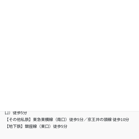
よくあるご質問
お問い合わせ
総合型選抜専門 グン塾
所在地
〒150-0002 東京都渋谷区渋谷3-5-16 渋谷三丁目スクエアビル2階
営業時間
13：00 - 21：00（土曜/- 19：00 日曜定休日）
電話
03-6821-2850
最寄り駅
【JR】山手線渋谷駅 （南改札東口）徒歩5分／JR埼京線渋谷駅（新南
口）徒歩5分
【その他私鉄】東急東横線（南口）徒歩5分／京王井の頭線 徒歩10分
【地下鉄】銀座線（東口）徒歩5分