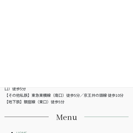
お問い合わせ
総合型選抜専門 グン塾
所在地
〒150-0002 東京都渋谷区渋谷3-5-16 渋谷三丁目スクエアビル2階
営業時間
13：00 - 21：00（土曜/- 19：00 日曜定休日）
電話
03-6821-2850
最寄り駅
【JR】山手線渋谷駅 （南改札東口）徒歩5分／JR埼京線渋谷駅（新南
口）徒歩5分
【その他私鉄】東急東横線（南口）徒歩5分／京王井の頭線 徒歩10分
【地下鉄】銀座線（東口）徒歩5分
Menu
HOME