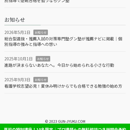
別指導で逆転合格を狙うならグン塾
お知らせ
2026年5月1日
お知らせ
総合型選抜・推薦入試の対策専門塾グン塾が推薦ナビに掲載｜個
別指導の強みと指導への想い
2025年10月1日
お知らせ
進路が決まらないあなたへ。今日から始められる小さな行動
2025年9月3日
お知らせ
看護学校志望必見！夏休み明けからでも合格できる勉強の始め方
© 2023 GUN-JYUKU.COM
夏前の特別講座！10名限定｜プロ講師への無料相談つき説明会予約