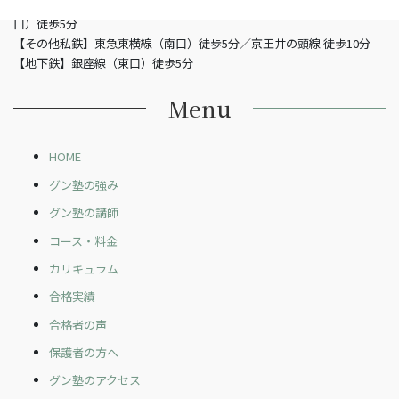
【JR】山手線渋谷駅 （南改札東口）徒歩5分／JR埼京線渋谷駅（新南
口）徒歩5分
【その他私鉄】東急東横線（南口）徒歩5分／京王井の頭線 徒歩10分
【地下鉄】銀座線（東口）徒歩5分
Menu
HOME
グン塾の強み
グン塾の講師
コース・料金
カリキュラム
合格実績
合格者の声
保護者の方へ
グン塾のアクセス