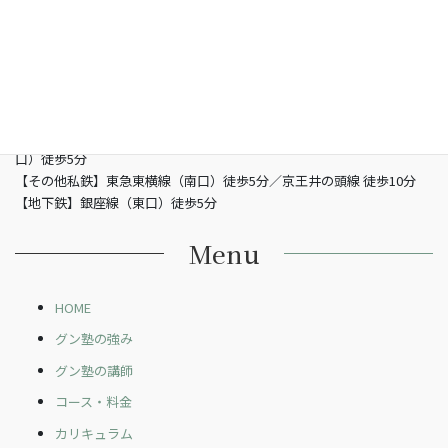
〒150-0002 東京都渋谷区渋谷3-5-16 渋谷三丁目スクエアビル2階
営業時間
13：00 - 21：00（土曜/- 19：00 日曜定休日）
電話
03-6821-2850
最寄り駅
【JR】山手線渋谷駅 （南改札東口）徒歩5分／JR埼京線渋谷駅（新南
口）徒歩5分
【その他私鉄】東急東横線（南口）徒歩5分／京王井の頭線 徒歩10分
【地下鉄】銀座線（東口）徒歩5分
Menu
HOME
グン塾の強み
グン塾の講師
コース・料金
カリキュラム