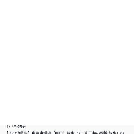
合格者の声
お知らせ
よくあるご質問
お問い合わせ
総合型選抜専門 グン塾
所在地
〒150-0002 東京都渋谷区渋谷3-5-16 渋谷三丁目スクエアビル2階
営業時間
13：00 - 21：00（土曜/- 19：00 日曜定休日）
電話
03-6821-2850
最寄り駅
【JR】山手線渋谷駅 （南改札東口）徒歩5分／JR埼京線渋谷駅（新南
口）徒歩5分
【その他私鉄】東急東横線（南口）徒歩5分／京王井の頭線 徒歩10分