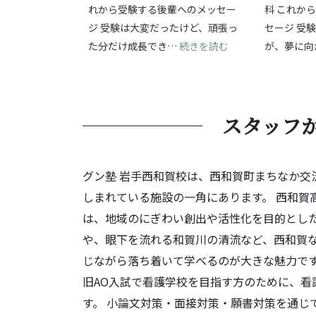
れから受験する後輩へのメッセー
科 これか
ジ 受験は大変だったけど、頑張っ
セージ 受
: 受験の挑戦を通
た分だけ成長でき…
続きを読む
が、夢に向
スタッフ
グン塾 岩手西和賀校は、西和賀町まちなか交
しまれている施設の一角にあります。 西和賀
は、地域のにぎわい創出や活性化を目的とした
や、眼下を流れる和賀川の清流など、西和賀
じながら落ち着いて学べるのが大きな魅力です
旧AO入試で看護学校を目指す方のために、看
す。 小論文対策・面接対策・願書対策を通じ