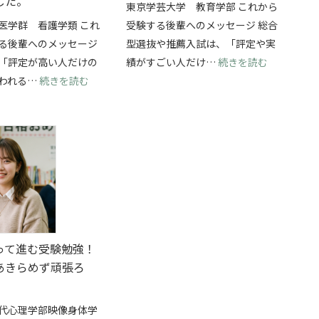
した。
東京学芸大学 教育学部 これから
医学群 看護学類 これ
受験する後輩へのメッセージ 総合
る後輩へのメッセージ
型選抜や推薦入試は、「評定や実
抜を両立して、横浜国立大学・経済学部に合格できました！
: 総合型
「評定が高い人だけの
績がすごい人だけ…
続きを読む
: 学校推薦型選抜で筑波大学・看護学類に合格！
われる…
続きを読む
って進む受験勉強！
あきらめず頑張ろ
代心理学部映像身体学