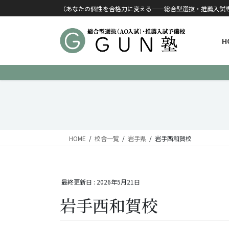
コンテンツに移動
ナビゲーションに移動
（あなたの個性を合格力に変える——総合型選抜・推薦入試
H
HOME
校舎一覧
岩手県
岩手西和賀校
最終更新日 :
2026年5月21日
岩手西和賀校