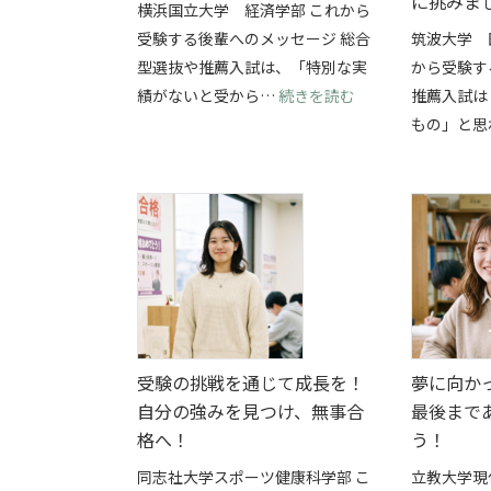
に挑みま
横浜国立大学 経済学部 これから
受験する後輩へのメッセージ 総合
筑波大学 
型選抜や推薦入試は、「特別な実
から受験す
: 部活と総合型選
績がないと受から…
続きを読む
推薦入試は
もの」と思
受験の挑戦を通じて成長を！
夢に向か
自分の強みを見つけ、無事合
最後まで
格へ！
う！
同志社大学スポーツ健康科学部 こ
立教大学現