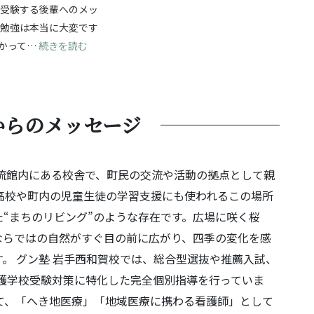
ら受験する後輩へのメッ
験勉強は本当に大変です
じて成長を！自分の強みを見つけ、無事合格へ！
: 夢に向かって進む受験勉強！最後まであきらめず
かって…
続きを読む
からのメッセージ
流館内にある校舎で、町民の交流や活動の拠点として親
高校や町内の児童生徒の学習支援にも使われるこの場所
“まちのリビング”のような存在です。広場に咲く桜
ならではの自然がすぐ目の前に広がり、四季の変化を感
。 グン塾 岩手西和賀校では、総合型選抜や推薦入試、
護学校受験対策に特化した完全個別指導を行っていま
て、「へき地医療」「地域医療に携わる看護師」として