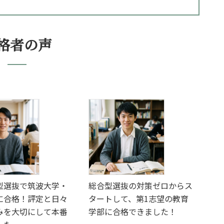
格者の声
型選抜で筑波大学・
総合型選抜の対策ゼロからス
に合格！評定と日々
タートして、第1志望の教育
みを大切にして本番
学部に合格できました！