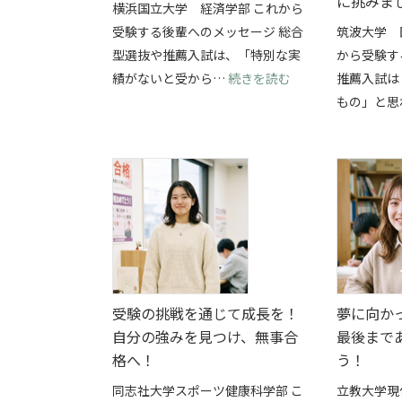
に挑みま
横浜国立大学 経済学部 これから
受験する後輩へのメッセージ 総合
筑波大学 
型選抜や推薦入試は、「特別な実
から受験す
: 部活と総合型選
績がないと受から…
続きを読む
推薦入試は
もの」と思
受験の挑戦を通じて成長を！
夢に向か
自分の強みを見つけ、無事合
最後まで
格へ！
う！
同志社大学スポーツ健康科学部 こ
立教大学現