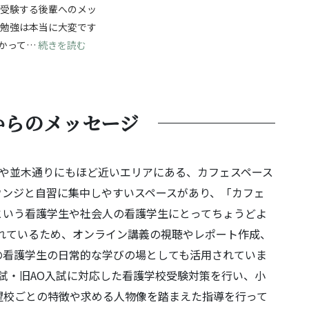
ら受験する後輩へのメッ
験勉強は本当に大変です
じて成長を！自分の強みを見つけ、無事合格へ！
: 夢に向かって進む受験勉強！最後まであきらめず
かって…
続きを読む
からのメッセージ
堀や並木通りにもほど近いエリアにある、カフェスペース
ウンジと自習に集中しやすいスペースがあり、「カフェ
という看護学生や社会人の看護学生にとってちょうどよ
備されているため、オンライン講義の視聴やレポート作成、
の看護学生の日常的な学びの場としても活用されていま
試・旧AO入試に対応した看護学校受験対策を行い、小
望校ごとの特徴や求める人物像を踏まえた指導を行って