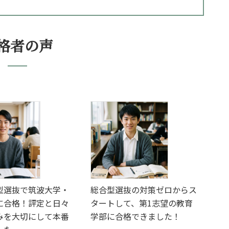
格者の声
型選抜で筑波大学・
総合型選抜の対策ゼロからス
に合格！評定と日々
タートして、第1志望の教育
みを大切にして本番
学部に合格できました！