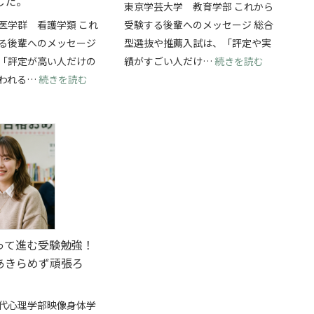
した。
東京学芸大学 教育学部 これから
医学群 看護学類 これ
受験する後輩へのメッセージ 総合
る後輩へのメッセージ
型選抜や推薦入試は、「評定や実
抜を両立して、横浜国立大学・経済学部に合格できました！
: 総合型
「評定が高い人だけの
績がすごい人だけ…
続きを読む
: 学校推薦型選抜で筑波大学・看護学類に合格！
われる…
続きを読む
って進む受験勉強！
あきらめず頑張ろ
代心理学部映像身体学