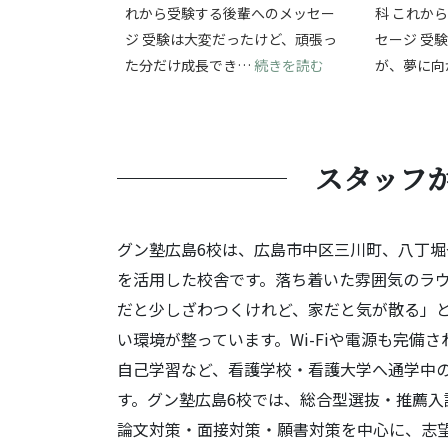
れから受験する後輩へのメッセー
科 これか
ジ 受験は大変だったけど、頑張っ
セージ 受
: 受験の挑戦を通
た分だけ成長でき…
続きを読む
が、夢に向
スタッフ
グン塾広島6校は、広島市中区三川町、八丁
を活用した校舎です。落ち着いた雰囲気のラ
だと少しざわつくけれど、家だと気が散る」
い環境が整っています。Wi-Fiや電源も完
自己学習など、看護学校・看護大学へ通学中
す。グン塾広島6校では、総合型選抜・推薦入
論文対策・面接対策・願書対策を中心に、志