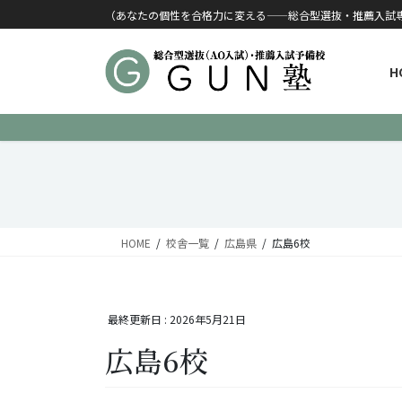
コンテンツに移動
ナビゲーションに移動
（あなたの個性を合格力に変える——総合型選抜・推薦入試
H
HOME
校舎一覧
広島県
広島6校
最終更新日 :
2026年5月21日
広島6校