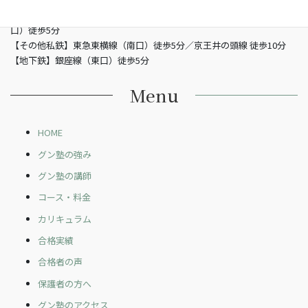
【JR】山手線渋谷駅 （南改札東口）徒歩5分／JR埼京線渋谷駅（新南
口）徒歩5分
【その他私鉄】東急東横線（南口）徒歩5分／京王井の頭線 徒歩10分
【地下鉄】銀座線（東口）徒歩5分
Menu
HOME
グン塾の強み
グン塾の講師
コース・料金
カリキュラム
合格実績
合格者の声
保護者の方へ
グン塾のアクセス