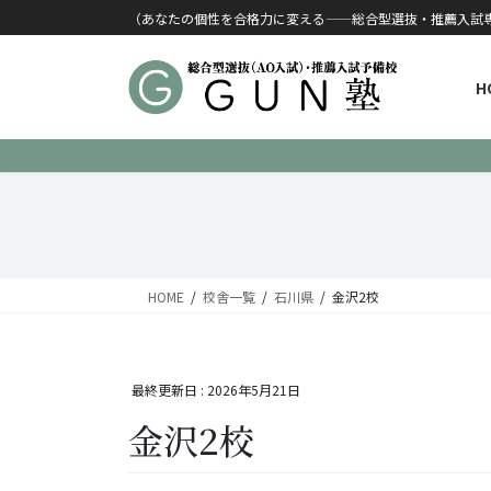
コンテンツに移動
ナビゲーションに移動
（あなたの個性を合格力に変える——総合型選抜・推薦入試
H
HOME
校舎一覧
石川県
金沢2校
最終更新日 :
2026年5月21日
金沢2校