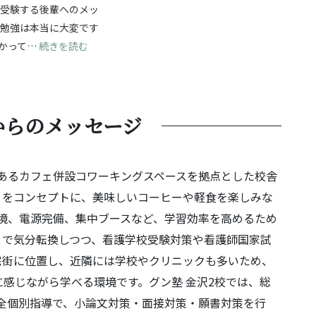
ら受験する後輩へのメッ
験勉強は本当に大変です
じて成長を！自分の強みを見つけ、無事合格へ！
: 夢に向かって進む受験勉強！最後まであきらめず
かって…
続きを読む
からのメッセージ
にあるカフェ併設コワーキングスペースを拠点とした校舎
」をコンセプトに、美味しいコーヒーや軽食を楽しみな
i環境、電源完備、集中ブースなど、学習効率を高めるため
ェで気分転換しつつ、看護学校受験対策や看護師国家試
宅街に位置し、近隣には学校やクリニックも多いため、
感じながら学べる環境です。グン塾 金沢2校では、総
全個別指導で、小論文対策・面接対策・願書対策を行