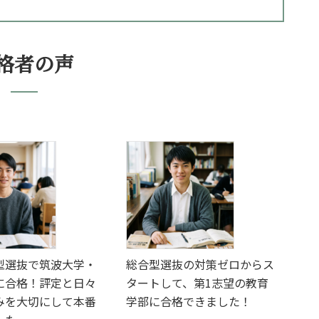
格者の声
型選抜で筑波大学・
総合型選抜の対策ゼロからス
に合格！評定と日々
タートして、第1志望の教育
みを大切にして本番
学部に合格できました！