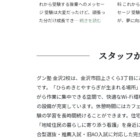
れから受験する後輩へのメッセー
科 これか
ジ 受験は大変だったけど、頑張っ
セージ 受
: 受験の挑戦を通
た分だけ成長でき…
続きを読む
が、夢に向
スタッフ
グン塾 金沢2校は、金沢市田上さくら3丁目
です。「ひらめきとやすらぎが生まれる場所
がら作業に集中できる空間で、快適なWi‑F
の設備が充実しています。休憩時間にはカフ
験の学習を長時間続けることができます。住
「地域住民の暮らしに寄り添う看護」を身近に
合型選抜・推薦入試・旧AO入試に対応した完