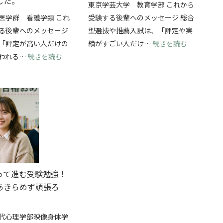
した。
東京学芸大学 教育学部 これから
医学群 看護学類 これ
受験する後輩へのメッセージ 総合
る後輩へのメッセージ
型選抜や推薦入試は、「評定や実
抜を両立して、横浜国立大学・経済学部に合格できました！
: 総合型
「評定が高い人だけの
績がすごい人だけ…
続きを読む
: 学校推薦型選抜で筑波大学・看護学類に合格！
われる…
続きを読む
って進む受験勉強！
あきらめず頑張ろ
代心理学部映像身体学