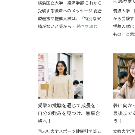
に挑みま
横浜国立大学 経済学部 これから
受験する後輩へのメッセージ 総合
筑波大学 
型選抜や推薦入試は、「特別な実
から受験す
: 部活と総合型選
績がないと受から…
続きを読む
推薦入試は
もの」と思
受験の挑戦を通じて成長を！
夢に向か
自分の強みを見つけ、無事合
最後まで
格へ！
う！
同志社大学スポーツ健康科学部 こ
立教大学現