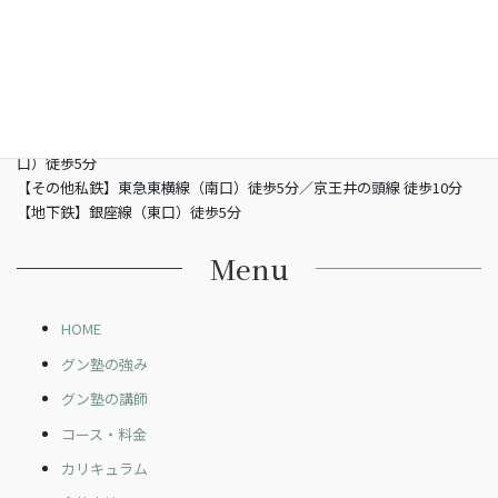
営業時間
13：00 - 21：00（土曜/- 19：00 日曜定休日）
電話
03-6821-2850
最寄り駅
【JR】山手線渋谷駅 （南改札東口）徒歩5分／JR埼京線渋谷駅（新南
口）徒歩5分
【その他私鉄】東急東横線（南口）徒歩5分／京王井の頭線 徒歩10分
【地下鉄】銀座線（東口）徒歩5分
Menu
HOME
グン塾の強み
グン塾の講師
コース・料金
カリキュラム