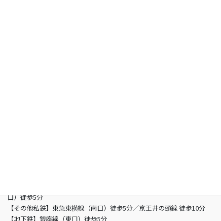
お知らせ
よくあるご質問
お問い合わせ
総合型選抜専門 グン塾
所在地
〒150-0002 東京都渋谷区渋谷3-5-16 渋谷三丁目スクエアビル2階
営業時間
13：00 - 21：00（土曜/- 19：00 日曜定休日）
電話
03-6821-2850
最寄り駅
【JR】山手線渋谷駅 （南改札東口）徒歩5分／JR埼京線渋谷駅（新南
口）徒歩5分
【その他私鉄】東急東横線（南口）徒歩5分／京王井の頭線 徒歩10分
【地下鉄】銀座線（東口）徒歩5分