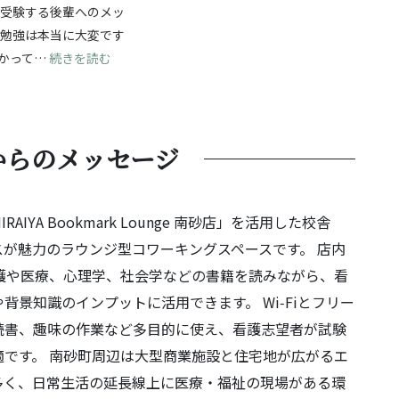
ら受験する後輩へのメッ
験勉強は本当に大変です
じて成長を！自分の強みを見つけ、無事合格へ！
: 夢に向かって進む受験勉強！最後まであきらめず
かって…
続きを読む
からのメッセージ
YA Bookmark Lounge 南砂店」を活用した校舎
が魅力のラウンジ型コワーキングスペースです。 店内
護や医療、心理学、社会学などの書籍を読みながら、看
景知識のインプットに活用できます。 Wi‑Fiとフリー
読書、趣味の作業など多目的に使え、看護志望者が試験
です。 南砂町周辺は大型商業施設と住宅地が広がるエ
多く、日常生活の延長線上に医療・福祉の現場がある環