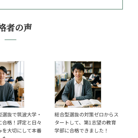
格者の声
型選抜で筑波大学・
総合型選抜の対策ゼロからス
に合格！評定と日々
タートして、第1志望の教育
みを大切にして本番
学部に合格できました！