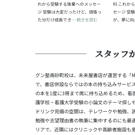
れから受験する後輩へのメッセー
科 これか
ジ 受験は大変だったけど、頑張っ
セージ 受
: 受験の挑戦を通
た分だけ成長でき…
続きを読む
が、夢に向
スタッフ
グン塾南砂町校は、未来屋書店が運営する「MIRAI
で、書店併設ならではの本の持ち込みサービス
の本を1度に3冊まで席に持ち込めるため、看
護学校・看護大学受験の小論文のテーマ探しや背
ドリンク完備の空間は、テレワークや勉強、
勉強や志望理由書の執筆に集中するのにも最適
リアで、近隣にはクリニックや高齢者施設も