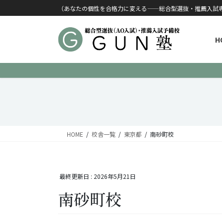
コンテンツに移動
ナビゲーションに移動
（あなたの個性を合格力に変える——総合型選抜・推薦入試
H
HOME
校舎一覧
東京都
南砂町校
最終更新日 :
2026年5月21日
南砂町校