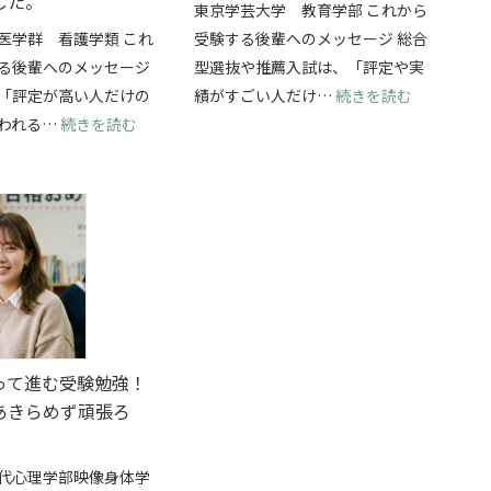
した。
東京学芸大学 教育学部 これから
医学群 看護学類 これ
受験する後輩へのメッセージ 総合
る後輩へのメッセージ
型選抜や推薦入試は、「評定や実
抜を両立して、横浜国立大学・経済学部に合格できました！
: 総合型
「評定が高い人だけの
績がすごい人だけ…
続きを読む
: 学校推薦型選抜で筑波大学・看護学類に合格！
われる…
続きを読む
って進む受験勉強！
あきらめず頑張ろ
代心理学部映像身体学