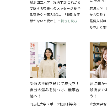
に挑みま
横浜国立大学 経済学部 これから
受験する後輩へのメッセージ 総合
筑波大学 
型選抜や推薦入試は、「特別な実
から受験す
: 部活と総合型選
績がないと受から…
続きを読む
推薦入試は
もの」と思
受験の挑戦を通じて成長を！
夢に向か
自分の強みを見つけ、無事合
最後まで
格へ！
う！
同志社大学スポーツ健康科学部 こ
立教大学現