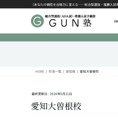
コンテンツに移動
ナビゲーションに移動
（あなたの個性を合格力に変える——総合型選抜・推薦入試
H
HOME
校舎一覧
愛知県
愛知大曽根校
最終更新日 :
2026年5月21日
愛知大曽根校