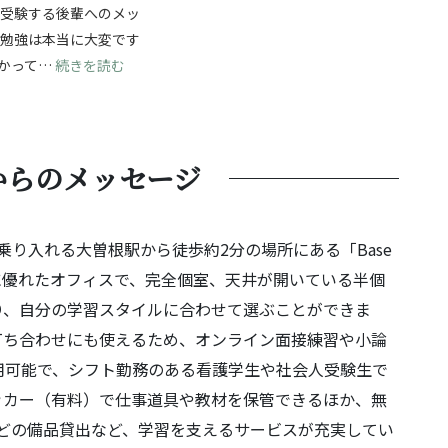
ら受験する後輩へのメッ
験勉強は本当に大変です
じて成長を！自分の強みを見つけ、無事合格へ！
: 夢に向かって進む受験勉強！最後まであきらめず
かって…
続きを読む
からのメッセージ
乗り入れる大曽根駅から徒歩約2分の場所にある「Base
に優れたオフィスで、完全個室、天井が開いている半個
り、自分の学習スタイルに合わせて選ぶことができま
打ち合わせにも使えるため、オンライン面接練習や小論
用可能で、シフト勤務のある看護学生や社会人受験生で
ッカー（有料）で仕事道具や教材を保管できるほか、無
ドなどの備品貸出など、学習を支えるサービスが充実してい