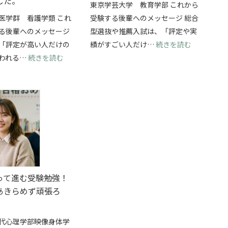
した。
東京学芸大学 教育学部 これから
医学群 看護学類 これ
受験する後輩へのメッセージ 総合
る後輩へのメッセージ
型選抜や推薦入試は、「評定や実
抜を両立して、横浜国立大学・経済学部に合格できました！
: 総合型
「評定が高い人だけの
績がすごい人だけ…
続きを読む
: 学校推薦型選抜で筑波大学・看護学類に合格！
われる…
続きを読む
って進む受験勉強！
あきらめず頑張ろ
代心理学部映像身体学