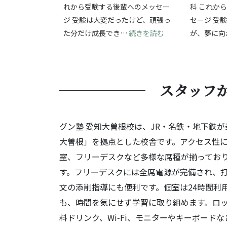
れから受験する後輩へのメッセー
科 これか
ジ 受験は大変だったけど、頑張っ
セージ 受
: 受験の挑戦を通
た分だけ成長でき…
続きを読む
が、夢に向
スタッフ
グン塾 愛知大曽根校は、JR・名鉄・地下鉄が
大曽根」を拠点とした校舎です。アクセス性
室、フリーデスクなど多様な席種が揃ってお
す。フリーデスクには全席電源が完備され、
文の添削指導にも便利です。個室は24時間利
も、時間を気にせず学習に取り組めます。ロ
料ドリンク、Wi‑Fi、モニターやキーボー