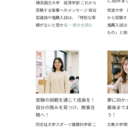
に挑みま
横浜国立大学 経済学部 これから
受験する後輩へのメッセージ 総合
筑波大学 
型選抜や推薦入試は、「特別な実
から受験す
: 部活と総合型選
績がないと受から…
続きを読む
推薦入試は
もの」と思
受験の挑戦を通じて成長を！
夢に向か
自分の強みを見つけ、無事合
最後まで
格へ！
う！
同志社大学スポーツ健康科学部 こ
立教大学現