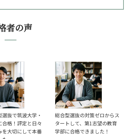
格者の声
型選抜で筑波大学・
総合型選抜の対策ゼロからス
に合格！評定と日々
タートして、第1志望の教育
みを大切にして本番
学部に合格できました！