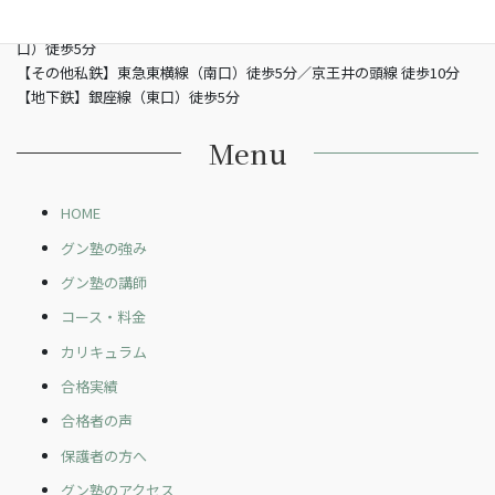
【JR】山手線渋谷駅 （南改札東口）徒歩5分／JR埼京線渋谷駅（新南
口）徒歩5分
【その他私鉄】東急東横線（南口）徒歩5分／京王井の頭線 徒歩10分
【地下鉄】銀座線（東口）徒歩5分
Menu
HOME
グン塾の強み
グン塾の講師
コース・料金
カリキュラム
合格実績
合格者の声
保護者の方へ
グン塾のアクセス