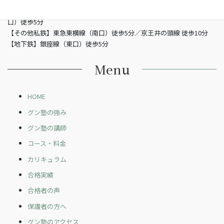
【JR】山手線渋谷駅 （南改札東口）徒歩5分／JR埼京線渋谷駅（新南
口）徒歩5分
【その他私鉄】東急東横線（南口）徒歩5分／京王井の頭線 徒歩10分
【地下鉄】銀座線（東口）徒歩5分
Menu
HOME
グン塾の強み
グン塾の講師
コース・料金
カリキュラム
合格実績
合格者の声
保護者の方へ
グン塾のアクセス