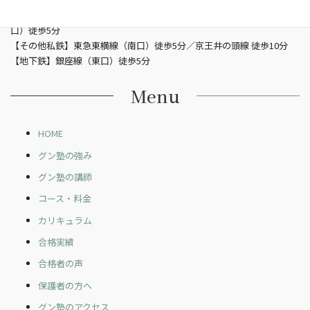
【JR】山手線渋谷駅 （南改札東口）徒歩5分／JR埼京線渋谷駅（新南
口）徒歩5分
【その他私鉄】東急東横線（南口）徒歩5分／京王井の頭線 徒歩10分
【地下鉄】銀座線（東口）徒歩5分
Menu
HOME
グン塾の強み
グン塾の講師
コース・料金
カリキュラム
合格実績
合格者の声
保護者の方へ
グン塾のアクセス