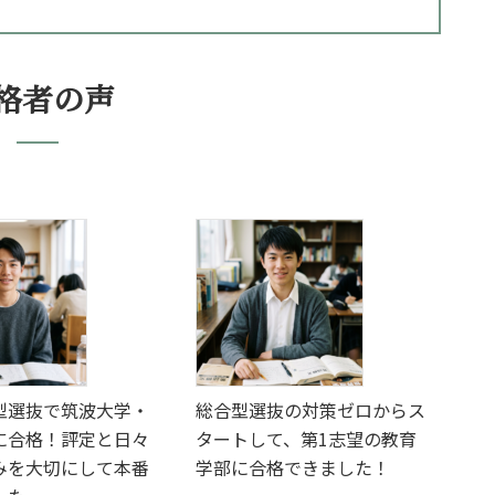
格者の声
型選抜で筑波大学・
総合型選抜の対策ゼロからス
に合格！評定と日々
タートして、第1志望の教育
みを大切にして本番
学部に合格できました！