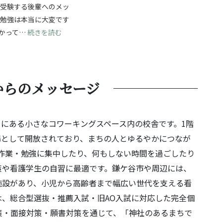
ら受験する後輩へのメッ
験勉強は本当に大変です
じて成長を！自分の強みを見つけ、無事合格へ！
: 夢に向かって進む受験勉強！最後まであきらめず
かって…
続きを読む
からのメッセージ
くにある小さなコワーキングスペース内の校舎です。1階
場として開放されており、まちの人とゆるやかにつなが
作業・勉強に集中したり、何もしない時間を過ごしたり
策や看護学生の自習に最適です。鎌ケ谷市や周辺には、
施設があり、小児から高齢者まで幅広い世代を支える看
では、総合型選抜・推薦入試・旧AO入試に対応した完全個
策・面接対策・願書対策を通じて、「神社のあるまちで