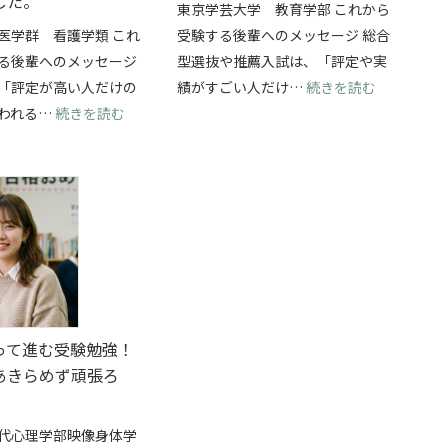
した。
東京学芸大学 教育学部 これから
医学群 看護学類 これ
受験する後輩へのメッセージ 総合
る後輩へのメッセージ
型選抜や推薦入試は、「評定や実
抜を両立して、横浜国立大学・経済学部に合格できました！
: 総合型
「評定が高い人だけの
績がすごい人だけ…
続きを読む
: 学校推薦型選抜で筑波大学・看護学類に合格！
われる…
続きを読む
って進む受験勉強！
あきらめず頑張ろ
代心理学部映像身体学