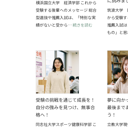
に挑みま
横浜国立大学 経済学部 これから
受験する後輩へのメッセージ 総合
筑波大学 
型選抜や推薦入試は、「特別な実
から受験す
: 部活と総合型選
績がないと受から…
続きを読む
推薦入試は
もの」と思
受験の挑戦を通じて成長を！
夢に向か
自分の強みを見つけ、無事合
最後まで
格へ！
う！
同志社大学スポーツ健康科学部 こ
立教大学現