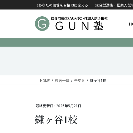
コンテンツに移動
ナビゲーションに移動
（あなたの個性を合格力に変える——総合型選抜・推薦入試
H
HOME
校舎一覧
千葉県
鎌ヶ谷1校
最終更新日 :
2026年5月21日
鎌ヶ谷1校