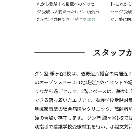
れから受験する後輩へのメッセー
科 これか
ジ 受験は大変だったけど、頑張っ
セージ 受
: 受験の挑戦を通
た分だけ成長でき…
続きを読む
が、夢に向
スタッフ
グン塾 鎌ヶ谷1校は、道野辺八幡宮の鳥居近
のオープンスペースは地域交流やイベントの
りながら過ごせます。2階スペースは、静かに
できる落ち着いたエリアで、看護学校受験対
地域密着型の総合病院やクリニック、高齢者
護の現場が存在します。 グン塾 鎌ヶ谷1校
別指導で看護学校受験対策を行い、小論文対