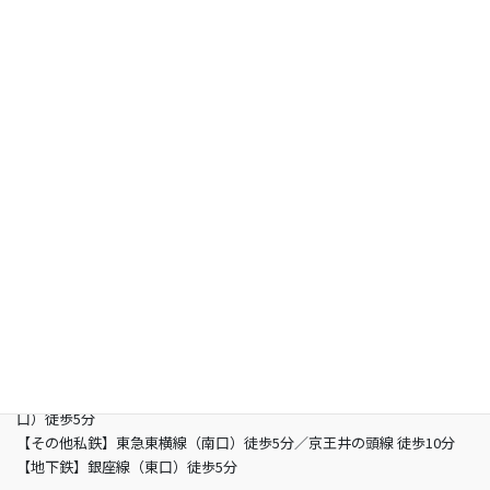
お知らせ
よくあるご質問
お問い合わせ
総合型選抜専門 グン塾
所在地
〒150-0002 東京都渋谷区渋谷3-5-16 渋谷三丁目スクエアビル2階
営業時間
13：00 - 21：00（土曜/- 19：00 日曜定休日）
電話
03-6821-2850
最寄り駅
【JR】山手線渋谷駅 （南改札東口）徒歩5分／JR埼京線渋谷駅（新南
口）徒歩5分
【その他私鉄】東急東横線（南口）徒歩5分／京王井の頭線 徒歩10分
【地下鉄】銀座線（東口）徒歩5分