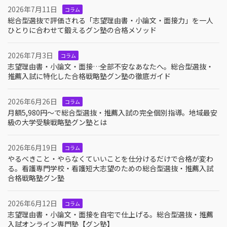
2026年7月11日
コラム
総合型選抜で評価される「志望理由書・小論文・面接力」を一人
ひとりに合わせて鍛えるグン塾の合格メソッド
2026年7月3日
コラム
志望理由書・小論文・面接…全部不安なあなたへ。総合型選抜・
推薦入試に特化した合格戦略塾グン塾の徹底ガイド
2026年6月26日
コラム
月額5,980円〜で総合型選抜・推薦入試の完全個別指導。地域最安
級の大学受験戦略塾グン塾とは
2026年6月19日
コラム
やるべきこと・やらなくていいことを仕分けるだけで合格が変わ
る。看護専門学校・看護短大志望のための総合型選抜・推薦入試
合格戦略塾グン塾
2026年6月12日
コラム
志望理由書・小論文・面接を自宅で仕上げる。総合型選抜・推薦
入試オンライン専門塾【グン塾】