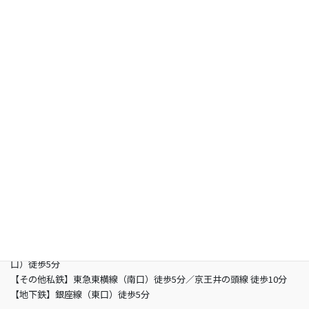
お知らせ
よくあるご質問
お問い合わせ
総合型選抜専門 グン塾
所在地
〒150-0002 東京都渋谷区渋谷3-5-16 渋谷三丁目スクエアビル2階
営業時間
13：00 - 21：00（土曜/- 19：00 日曜定休日）
電話
03-6821-2850
最寄り駅
【JR】山手線渋谷駅 （南改札東口）徒歩5分／JR埼京線渋谷駅（新南
口）徒歩5分
【その他私鉄】東急東横線（南口）徒歩5分／京王井の頭線 徒歩10分
【地下鉄】銀座線（東口）徒歩5分