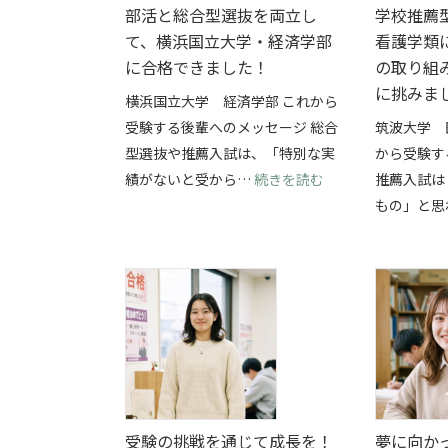
部活と総合型選抜を両立し
学校推薦
て、横浜国立大学・経済学部
看護学類
に合格できました！
の取り組
に挑みま
横浜国立大学 経済学部 これから
受験する後輩へのメッセージ 総合
筑波大学 
型選抜や推薦入試は、「特別な実
から受験す
: 部活と総合型選
績がないと受から…
続きを読む
推薦入試は
もの」と思
受験の挑戦を通じて成長を！
夢に向か