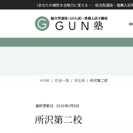
コンテンツに移動
ナビゲーションに移動
（あなたの個性を合格力に変える——総合型選抜・推薦入試
H
HOME
校舎一覧
埼玉県
所沢第二校
最終更新日 :
2026年2月8日
所沢第二校