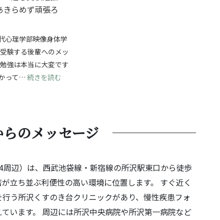
あきらめず頑張ろ
代心理学部映像身体学
ら受験する後輩へのメッ
験勉強は本当に大変です
じて成長を！自分の強みを見つけ、無事合格へ！
: 夢に向かって進む受験勉強！最後まであきらめず
かって…
続きを読む
からのメッセージ
4周辺）は、西武池袋線・新宿線の所沢駅東口から徒歩
が立ち並ぶ利便性の高い環境に位置します。 すぐ近く
を行う所沢くすのき台クリニックがあり、慢性疾患フォ
ています。 周辺には所沢中央病院や所沢第一病院など