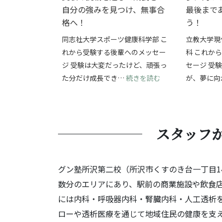
自分の強みを見つけ、無事合
最後まで
格へ！
う！
同志社大学スポーツ健康科学部 こ
立教大学現
れから受験する後輩へのメッセー
科 これか
ジ 受験は大変だったけど、頑張っ
セージ 受
: 受験の挑戦を通
た分だけ成長でき…
続きを読む
が、夢に向
スタッフ
グン塾所沢第二校（所沢市くすのき台一丁目1
数分のエリアにあり、駅前の商業施設や飲食店
には内科・呼吸器内科・腎臓内科・人工透析
ローや透析医療を通じて地域住民の健康を支え