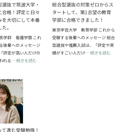
型選抜で筑波大学・
総合型選抜の対策ゼロからス
に合格！評定と日々
タートして、第1志望の教育
みを大切にして本番
学部に合格できました！
した。
東京学芸大学 教育学部 これから
医学群 看護学類 これ
受験する後輩へのメッセージ 総合
る後輩へのメッセージ
型選抜や推薦入試は、「評定や実
抜を両立して、横浜国立大学・経済学部に合格できました！
: 総合型
「評定が高い人だけの
績がすごい人だけ…
続きを読む
: 学校推薦型選抜で筑波大学・看護学類に合格！
われる…
続きを読む
って進む受験勉強！