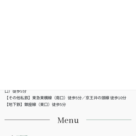
お問い合わせ
総合型選抜専門 グン塾
所在地
〒150-0002 東京都渋谷区渋谷3-5-16 渋谷三丁目スクエアビル2階
営業時間
13：00 - 21：00（土曜/- 19：00 日曜定休日）
電話
03-6821-2850
最寄り駅
【JR】山手線渋谷駅 （南改札東口）徒歩5分／JR埼京線渋谷駅（新南
口）徒歩5分
【その他私鉄】東急東横線（南口）徒歩5分／京王井の頭線 徒歩10分
【地下鉄】銀座線（東口）徒歩5分
Menu