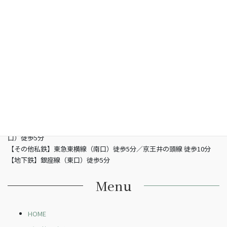
総合型選抜専門 グン塾
所在地
〒150-0002 東京都渋谷区渋谷3-5-16 渋谷三丁目スクエアビル2階
営業時間
13：00 - 21：00（土曜/- 19：00 日曜定休日）
電話
03-6821-2850
最寄り駅
【JR】山手線渋谷駅 （南改札東口）徒歩5分／JR埼京線渋谷駅（新南
口）徒歩5分
【その他私鉄】東急東横線（南口）徒歩5分／京王井の頭線 徒歩10分
【地下鉄】銀座線（東口）徒歩5分
Menu
HOME